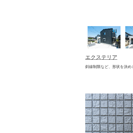
エクステリア
斜線制限など、
形状を決め