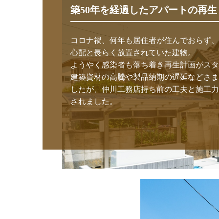
築50年を経過したアパートの再生
コロナ禍、何年も居住者が住んでおらず、
心配と長らく放置されていた建物。

ようやく感染者も落ち着き再生計画がスタ
建築資材の高騰や製品納期の遅延などさま
したが、仲川工務店持ち前の工夫と施工力
されました。